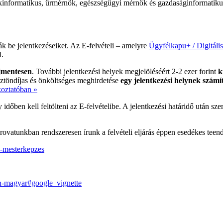
nformatikus, űrmérnök, egészségügyi mérnök és gazdaságinformatikus -
ák be jelentkezéseiket. Az E-felvételi – amelyre
Ügyfélkapu+ / Digitális
l.
jmentesen
. További jelentkezési helyek megjelöléséért 2-2 ezer forint
k
ztöndíjas és önköltséges meghirdetése
egy jelentkezési helynek számí
koztatóban »
 időben kell feltölteni az E-felvételibe. A jelentkezési határidő után s
rovatunkban rendszeresen írunk a felvételi eljárás éppen esedékes teend
e-mesterkepzes
an-magyar#google_vignette