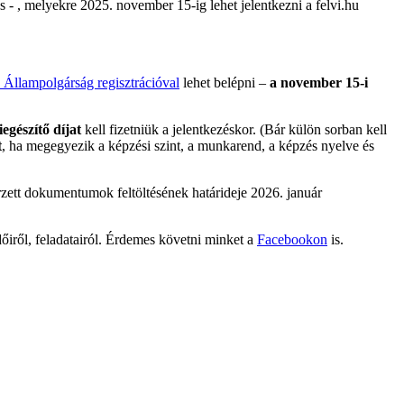
 , melyekre 2025. november 15-ig lehet jelentkezni a felvi.hu
 Állampolgárság regisztrációval
lehet belépni –
a november 15-i
iegészítő díjat
kell fizetniük a jelentkezéskor. (Bár külön sorban kell
t
, ha megegyezik a képzési szint, a munkarend, a képzés nyelve és
zerzett dokumentumok feltöltésének határideje 2026. január
őiről, feladatairól. Érdemes követni minket a
Facebookon
is.