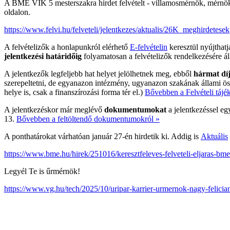
A BME VIK 5 mesterszakra hirdet felvételt - villamosmérnök, mérnöki
oldalon.
https://www.felvi.hu/felveteli/jelentkezes/aktualis/26K_meghirdetesek
A felvételizők a honlapunkról elérhető
E-felvételin
keresztül nyújthatj
jelentkezési határidőig
folyamatosan a felvételizők rendelkezésére ál
A jelentkezők legfeljebb hat helyet jelölhetnek meg, ebből
hármat dí
szerepeltetni, de egyanazon intézmény, ugyanazon szakának állami ös
helye is, csak a finanszírozási forma tér el.)
Bővebben a Felvételi tájé
A jelentkezéskor már meglévő
dokumentumokat
a jelentkezéssel egy
13.
Bővebben a feltöltendő dokumentumokról »
A ponthatárokat várhatóan január 27-én hirdetik ki. Addig is
Aktuális
https://www.bme.hu/hirek/251016/keresztfeleves-felveteli-eljaras-bm
Legyél Te is űrmérnök!
https://www.vg.hu/tech/2025/10/uripar-karrier-urmernok-nagy-felici