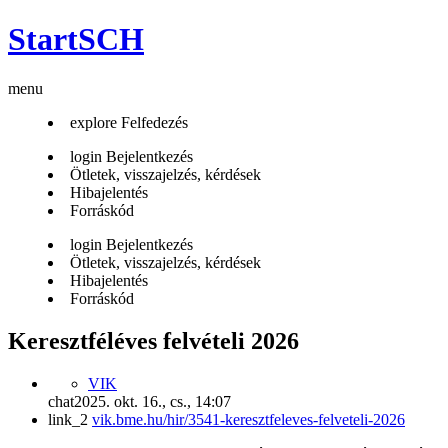
StartSCH
menu
explore
Felfedezés
login
Bejelentkezés
Ötletek, visszajelzés, kérdések
Hibajelentés
Forráskód
login
Bejelentkezés
Ötletek, visszajelzés, kérdések
Hibajelentés
Forráskód
Keresztféléves felvételi 2026
VIK
chat
2025. okt. 16., cs., 14:07
link_2
vik.bme.hu/hir/3541-keresztfeleves-felveteli-2026