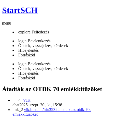
StartSCH
menu
explore
Felfedezés
login
Bejelentkezés
Ötletek, visszajelzés, kérdések
Hibajelentés
Forráskód
login
Bejelentkezés
Ötletek, visszajelzés, kérdések
Hibajelentés
Forráskód
Átadták az OTDK 70 emlékkitűzőket
VIK
chat
2025. szept. 30., k., 15:38
link_2
vik.bme.hu/hir/3532-atadtak-az-otdk-70-
emlekkituzoket