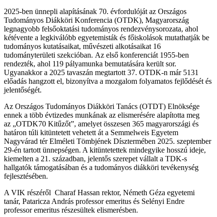
2025-ben ünnepli alapításának 70. évfordulóját az Országos
Tudományos Diákköri Konferencia (OTDK), Magyarország
legnagyobb felsőoktatási tudományos rendezvénysorozata, ahol
kétévente a legkiválóbb egyetemisták és főiskolások mutathatják be
tudományos kutatásaikat, művészeti alkotásaikat 16
tudományterületi szekcióban. Az első konferenciát 1955-ben
rendezték, ahol 119 pályamunka bemutatására került sor.
Ugyanakkor a 2025 tavaszán megtartott 37. OTDK-n már 5131
előadás hangzott el, bizonyítva a mozgalom folyamatos fejlődését és
jelentőségét.
Az Országos Tudományos Diákköri Tanács (OTDT) Elnöksége
ennek a több évtizedes munkának az elismerésére alapította meg
az
„OTDK70 Kitűzőt”
, amelyet összesen
365 magyarországi és
határon túli kitüntetett
vehetett át a Semmelweis Egyetem
Nagyvárad tér Elméleti Tömbjének Dísztermében 2025. szeptember
29-én tartott ünnepségen. A kitüntetettek mindegyike hosszú ideje,
kiemelten a 21. században, jelentős szerepet vállalt a TDK-s
hallgatók támogatásában és a tudományos diákköri tevékenység
fejlesztésében.
A VIK részéről Charaf Hassan rektor, Németh Géza egyetemi
tanár, Pataricza András professor emeritus és Selényi Endre
professor emeritus részesültek elismerésben.