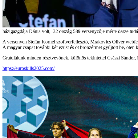
házigazgdája Dánia volt, 32 ország 589 versenyzője mérte össze tudás
A versenyen Stefán Kornél szoftverfejlesztő, Mrakovics Olivér webfe
A magyar csapat további két ezüst és öt bronzérmet gyűjtött be, öten 
Gratulálunk minden résztvevőnek, különös tekintettel Császi Sándor
https://euroskills2025.com/