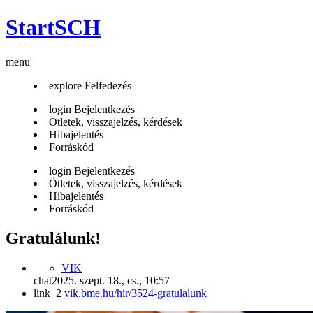
StartSCH
menu
explore
Felfedezés
login
Bejelentkezés
Ötletek, visszajelzés, kérdések
Hibajelentés
Forráskód
login
Bejelentkezés
Ötletek, visszajelzés, kérdések
Hibajelentés
Forráskód
Gratulálunk!
VIK
chat
2025. szept. 18., cs., 10:57
link_2
vik.bme.hu/hir/3524-gratulalunk