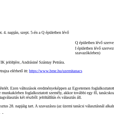
t. 4. napján, szept. 5-én a Q épületben lévő
Q épületben lévő szervez
I épületben lévő szerve
szavazókörben)
IK jelöltjére, Andrásiné Szántay Petrára.
rajza elérhető itt:
https://www.bme.hu/uzemitanacs
tételét. Ezen változások eredményeképpen az Egyetemen foglalkoztatotta
ár munkakörben foglalkoztatott személy, akkor további egy fő, tanácsk
választás két részből: jelöltállítás és választás áll.
sztus 28. napjáig tart. A szavazásra (az üzemi tanácsi választásnál alka