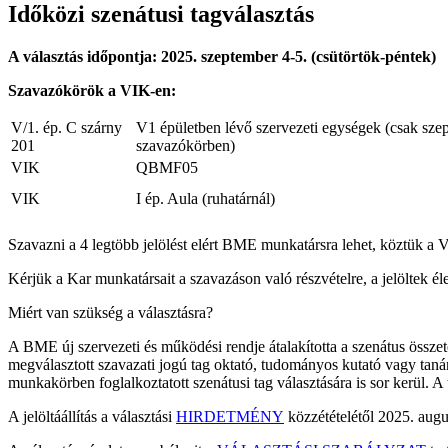
Időközi szenátusi tagválasztás
A választás időpontja: 2025. szeptember 4-5. (csütörtök-péntek)
Szavazókörök a VIK-en:
V/1. ép. C szárny
V1 épületben lévő szervezeti egységek
(csak szep
201
szavazókörben)
VIK
QBMF05
VIK
I ép. Aula (ruhatárnál)
Szavazni a 4 legtöbb jelölést elért BME munkatársra lehet, köztük a V
Kérjük a Kar munkatársait a szavazáson való részvételre, a jelöltek élet
Miért van szükség a választásra?
A BME új szervezeti és működési rendje átalakította a szenátus össze
megválasztott szavazati jogú tag oktató, tudományos kutató vagy tan
munkakörben foglalkoztatott szenátusi tag választására is sor kerül. A tag
A jelöltáállítás a választási
HIRDETMÉNY
közzétételétől 2025. augu