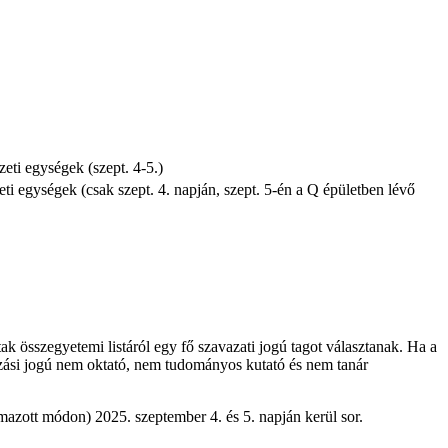
eti egységek (szept. 4-5.)
zeti egységek
(csak szept. 4. napján, szept. 5-én a Q épületben lévő
k összegyetemi listáról egy fő szavazati jogú tagot választanak. Ha a
ozási jogú nem oktató, nem tudományos kutató és nem tanár
lmazott módon) 2025. szeptember 4. és 5. napján kerül sor.