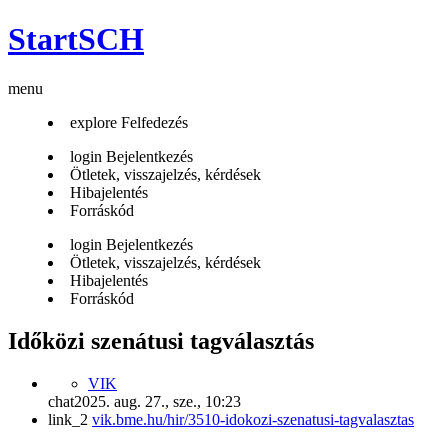
StartSCH
menu
explore
Felfedezés
login
Bejelentkezés
Ötletek, visszajelzés, kérdések
Hibajelentés
Forráskód
login
Bejelentkezés
Ötletek, visszajelzés, kérdések
Hibajelentés
Forráskód
Időközi szenátusi tagválasztás
VIK
chat
2025. aug. 27., sze., 10:23
link_2
vik.bme.hu/hir/3510-idokozi-szenatusi-tagvalasztas