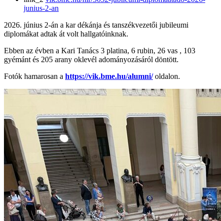
junius-2-an
2026. június 2-án a kar dékánja és tanszékvezetői jubileumi
diplomákat adtak át volt hallgatóinknak.
Ebben az évben a Kari Tanács 3 platina, 6 rubin, 26 vas , 103
gyémánt és 205 arany oklevél adományozásáról döntött.
Fotók hamarosan a
https://vik.bme.hu/alumni/
oldalon.