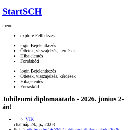
StartSCH
menu
explore
Felfedezés
login
Bejelentkezés
Ötletek, visszajelzés, kérdések
Hibajelentés
Forráskód
login
Bejelentkezés
Ötletek, visszajelzés, kérdések
Hibajelentés
Forráskód
Jubileumi diplomaátadó - 2026. június 2-
án!
VIK
chat
máj. 29., p., 20:03
link_2
vik.bme.hu/hir/3652-jubileumi-diplomaatado-2026-