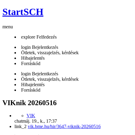
StartSCH
menu
explore
Felfedezés
login
Bejelentkezés
Ötletek, visszajelzés, kérdések
Hibajelentés
Forráskód
login
Bejelentkezés
Ötletek, visszajelzés, kérdések
Hibajelentés
Forráskód
VIKnik 20260516
VIK
chat
máj. 19., k., 17:37
link_2
vik.bme.hu/hir/3647-viknik-20260516