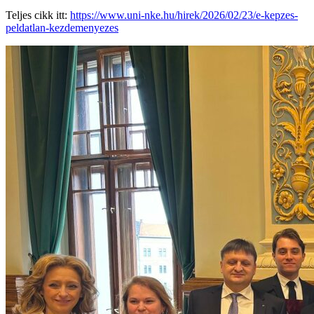
Teljes cikk itt:
https://www.uni-nke.hu/hirek/2026/02/23/e-kepzes-
peldatlan-kezdemenyezes