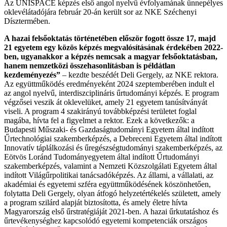
Az UNISPACE képzés első angol nyelvű évfolyamának ünnepélyes
oklevélátadójára február 20-án került sor az NKE Széchenyi
Dísztermében.
A hazai felsőoktatás történetében először fogott össze 17, majd
21 egyetem egy közös képzés megvalósításának érdekében 2022-
ben, ugyanakkor a képzés nemcsak a magyar felsőoktatásban,
hanem nemzetközi összehasonlításban is példátlan
kezdeményezés”
– kezdte beszédét Deli Gergely, az NKE rektora.
Az együttműködés eredményeként 2024 szeptemberében indult el
az angol nyelvű, interdiszciplináris űrtudományi képzés. E program
végzősei veszik át oklevelüket, amely 21 egyetem tanúsítványát
viseli. A program 4 szakirányú továbbképzési területet foglal
magába, hívta fel a figyelmet a rektor. Ezek a következők: a
Budapesti Műszaki- és Gazdaságtudományi Egyetem által indított
Űrtechnológiai szakemberképzés, a Debreceni Egyetem által indított
Innovatív táplálkozási és űregészségtudományi szakemberképzés, az
Eötvös Loránd Tudományegyetem által indított Űrtudományi
szakemberképzés, valamint a Nemzeti Közszolgálati Egyetem által
indított Világűrpolitikai tanácsadóképzés. Az állami, a vállalati, az
akadémiai és egyetemi szféra együttműködésének köszönhetően,
folytatta Deli Gergely, olyan átfogó helyzetértékelés született, amely
a program szilárd alapját biztosította, és amely életre hívta
Magyarország első űrstratégiáját 2021-ben. A hazai űrkutatáshoz és
űrtevékenységhez kapcsolódó egyetemi kompetenciák országos