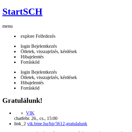
StartSCH
menu
explore
Felfedezés
login
Bejelentkezés
Ötletek, visszajelzés, kérdések
Hibajelentés
Forráskód
login
Bejelentkezés
Ötletek, visszajelzés, kérdések
Hibajelentés
Forráskód
Gratulálunk!
VIK
chat
febr. 26., cs., 15:00
link_2
vik.bme.hu/hir/3612-gratulalunk