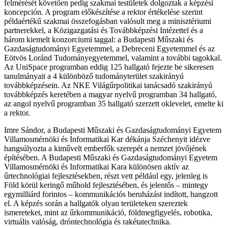
felmérését követően pedig szakmai testületek dolgoztak a képzési
koncepción. A program előkészítése a rektor értékelése szerint
példaértékű szakmai összefogásban valósult meg a minisztériumi
partnerekkel, a Közigazgatási és Továbbképzési Intézettel és a
három kiemelt konzorciumi taggal: a Budapesti Műszaki és
Gazdaságtudományi Egyetemmel, a Debreceni Egyetemmel és az
Eötvös Loránd Tudományegyetemmel, valamint a további tagokkal.
Az UniSpace programban eddig 125 hallgató fejezte be sikeresen
tanulmányait a 4 különböző tudományterület szakirányú
továbbképzésein. Az NKE Világűrpolitikai tanácsadó szakirányú
továbbképzés keretében a magyar nyelvű programban 34 hallgató,
az angol nyelvű programban 35 hallgató szerzett oklevelet, emelte ki
a rektor.
Imre Sándor, a Budapesti Műszaki és Gazdaságtudományi Egyetem
Villamosmérnöki és Informatikai Kar dékánja Széchenyit idézve
hangsúlyozta a kiművelt emberfők szerepét a nemzet jövőjének
építésében. A Budapesti Műszaki és Gazdaságtudományi Egyetem
Villamosmérnöki és Informatikai Kara különösen aktív az
űrtechnológiai fejlesztésekben, részt vett például egy, jelenleg is
Föld körül keringő műhold fejlesztésében, és jelentős – mintegy
egymilliárd forintos – kommunikációs beruházást indított, hangzott
el. A képzés során a hallgatók olyan területeken szereztek
ismereteket, mint az űrkommunikáció, földmegfigyelés, robotika,
virtuális valóság, dróntechnológia és rakétatechnika.