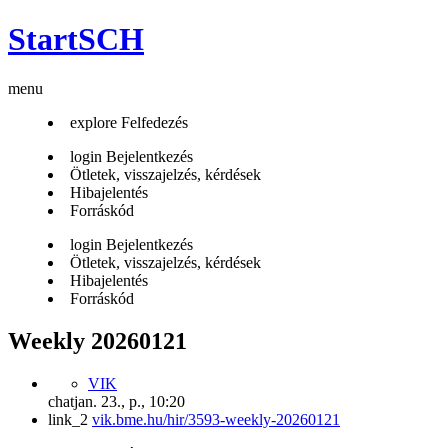
StartSCH
menu
explore
Felfedezés
login
Bejelentkezés
Ötletek, visszajelzés, kérdések
Hibajelentés
Forráskód
login
Bejelentkezés
Ötletek, visszajelzés, kérdések
Hibajelentés
Forráskód
Weekly 20260121
VIK
chat
jan. 23., p., 10:20
link_2
vik.bme.hu/hir/3593-weekly-20260121