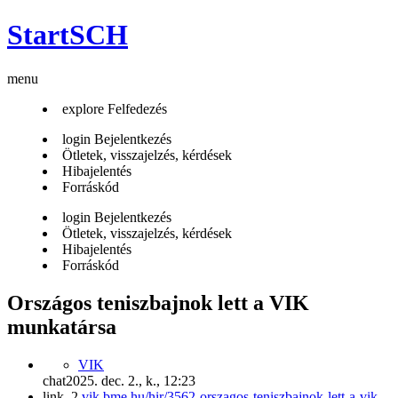
StartSCH
menu
explore
Felfedezés
login
Bejelentkezés
Ötletek, visszajelzés, kérdések
Hibajelentés
Forráskód
login
Bejelentkezés
Ötletek, visszajelzés, kérdések
Hibajelentés
Forráskód
Országos teniszbajnok lett a VIK
munkatársa
VIK
chat
2025. dec. 2., k., 12:23
link_2
vik.bme.hu/hir/3562-orszagos-teniszbajnok-lett-a-vik-