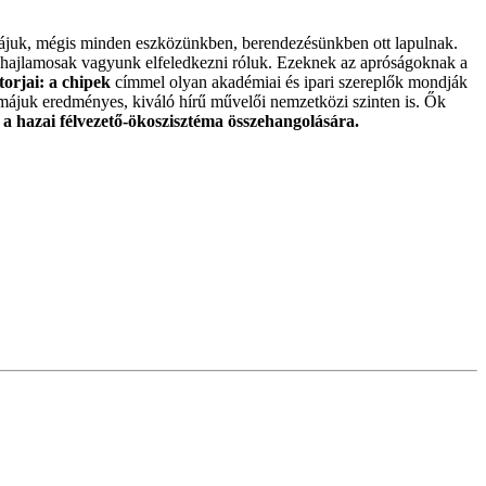
rájuk, mégis minden eszközünkben, berendezésünkben ott lapulnak.
s hajlamosak vagyunk elfeledkezni róluk. Ezeknek az apróságoknak a
torjai: a chipek
címmel olyan akadémiai és ipari szereplők mondják
akmájuk eredményes, kiváló hírű művelői nemzetközi szinten is. Ők
 hazai félvezető-ökoszisztéma összehangolására.