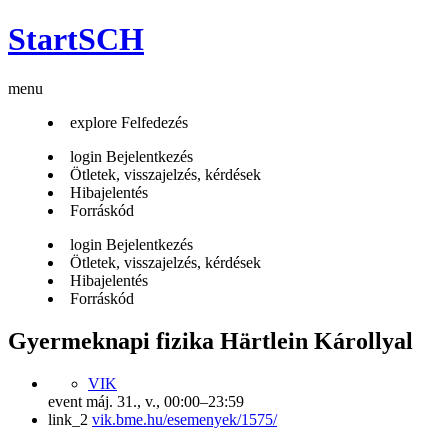
StartSCH
menu
explore
Felfedezés
login
Bejelentkezés
Ötletek, visszajelzés, kérdések
Hibajelentés
Forráskód
login
Bejelentkezés
Ötletek, visszajelzés, kérdések
Hibajelentés
Forráskód
Gyermeknapi fizika Härtlein Károllyal
VIK
event
máj. 31., v., 00:00–23:59
link_2
vik.bme.hu/esemenyek/1575/