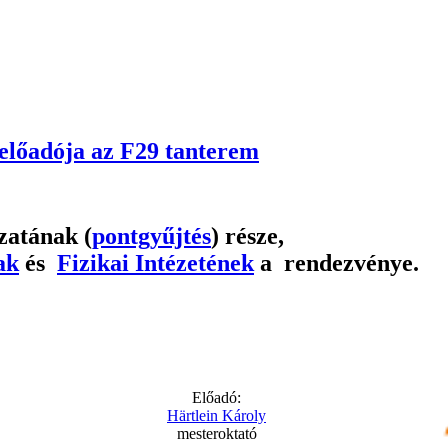
előadója az F29 tanterem
atának (
pontgyűjtés
) része,
ak
és
Fizikai Intézetének
a rendezvénye.
Előadó:
Härtlein Károly
mesteroktató